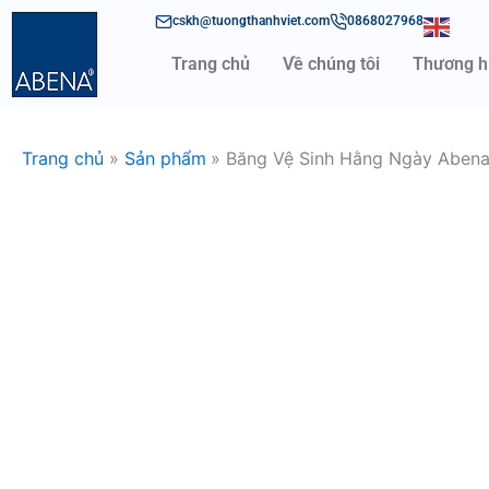
Nhảy
cskh@tuongthanhviet.com
0868027968
tới
Trang chủ
Về chúng tôi
Thương h
nội
dung
Trang chủ
Sản phẩm
Băng Vệ Sinh Hằng Ngày Abena 