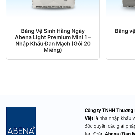
Băng Vệ Sinh Hằng Ngày
Băng v
Abena Light Premium Mini 1 –
Nhập Khẩu Đan Mạch (Gói 20
Miếng)
Công ty TNHH Thương 
Việt
là nhà nhập khẩu v
độc quyền các giải phá
tập đoàn
Abena (Đan 