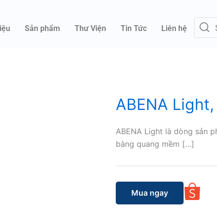
iệu
Sản phẩm
Thư Viện
Tin Tức
Liên hệ
ABENA Light, 
ABENA Light là dòng sản p
bàng quang mềm […]
Mua ngay