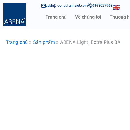
Nhảy
cskh@tuongthanhviet.com
0868027968
tới
Trang chủ
Về chúng tôi
Thương h
nội
dung
Trang chủ
Sản phẩm
ABENA Light, Extra Plus 3A