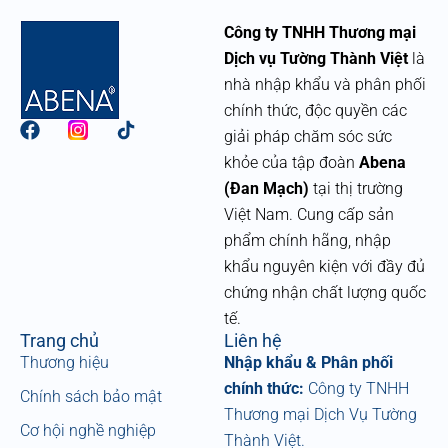
Công ty TNHH Thương mại
Dịch vụ Tường Thành Việt
là
nhà nhập khẩu và phân phối
chính thức, độc quyền các
F
giải pháp chăm sóc sức
a
khỏe của tập đoàn
Abena
c
e
(Đan Mạch)
tại thị trường
b
Việt Nam. Cung cấp sản
o
phẩm chính hãng, nhập
o
k
khẩu nguyên kiện với đầy đủ
chứng nhận chất lượng quốc
tế.
Trang chủ
Liên hệ
Thương hiệu
Nhập khẩu & Phân phối
chính thức:
Công ty TNHH
Chính sách bảo mật
Thương mại Dịch Vụ Tường
Cơ hội nghề nghiệp
Thành Việt.