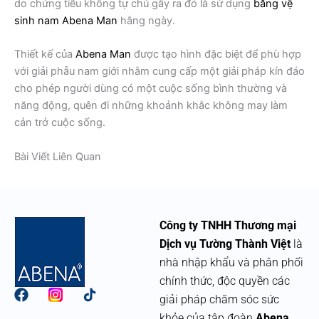
do chứng tiểu không tự chủ gây ra đó là sử dụng
băng vệ
sinh nam Abena Man
hằng ngày.
Thiết kế của
Abena Man
được tạo hình đặc biệt để phù hợp
với giải phẫu nam giới nhằm cung cấp một giải pháp kín đáo
cho phép người dùng có một cuộc sống bình thường và
năng động, quên đi những khoảnh khắc không may làm
cản trở cuộc sống.
Bài Viết Liên Quan
Công ty TNHH Thương mại
Dịch vụ Tường Thành Việt
là
nhà nhập khẩu và phân phối
chính thức, độc quyền các
F
giải pháp chăm sóc sức
a
khỏe của tập đoàn
Abena