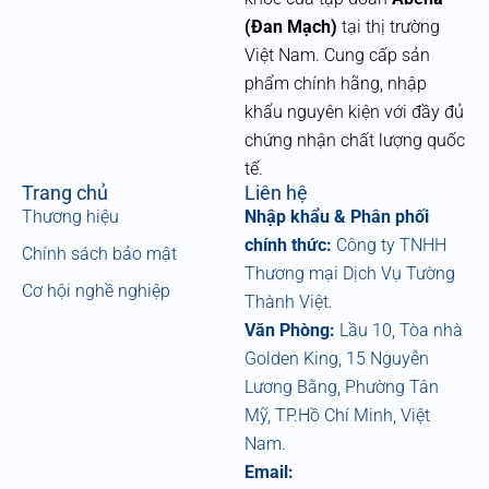
c
e
(Đan Mạch)
tại thị trường
b
Việt Nam. Cung cấp sản
o
phẩm chính hãng, nhập
o
k
khẩu nguyên kiện với đầy đủ
chứng nhận chất lượng quốc
tế.
Trang chủ
Liên hệ
Thương hiệu
Nhập khẩu & Phân phối
chính thức:
Công ty TNHH
Chính sách bảo mật
Thương mại Dịch Vụ Tường
Cơ hội nghề nghiệp
Thành Việt.
Văn Phòng:
Lầu 10, Tòa nhà
Golden King, 15 Nguyễn
Lương Bằng, Phường Tân
Mỹ, TP.Hồ Chí Minh, Việt
Nam.
Email: