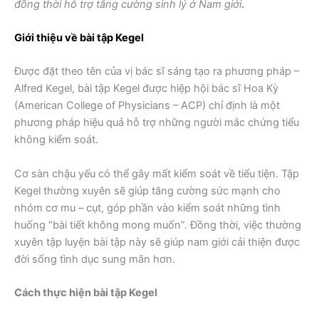
đồng thời hỗ trợ tăng cường sinh lý ở Nam giới
.
Giới thiệu về
bài tập Kegel
Được đặt theo tên của vị bác sĩ sáng tạo ra phương pháp –
Alfred Kegel, bài tập Kegel được hiệp hội bác sĩ Hoa Kỳ
(American College of Physicians – ACP) chỉ định là một
phương pháp hiệu quả hỗ trợ những người mắc chứng tiểu
không kiểm soát.
Cơ sàn chậu yếu có thể gây mất kiểm soát về tiểu tiện. Tập
Kegel thường xuyên sẽ giúp tăng cường sức mạnh cho
nhóm cơ mu – cụt, góp phần vào kiểm soát những tình
huống “bài tiết không mong muốn”. Đồng thời, việc thường
xuyên tập luyện bài tập này sẽ giúp nam giới cải thiện được
đời sống tình dục sung mãn hơn.
Cách thực hiện bài tập Kegel
Sản phẩm hỗ trợ bài tập
kegel