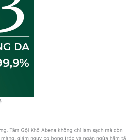
é
ch ứng. Tắm Gội Khô Abena không chỉ làm sạch mà còn
n màng, giảm nguy cơ bong tróc và ngăn ngừa hăm tã