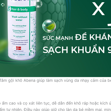
Tắm gội khô Abena giúp làm sạch vùng da nhạy cảm của b
 độ ẩm cao và cọ xát liên tục, dễ dẫn đến khô ráp hoặc kí
m tự nhiên. Điều này giúp giữ cho làn da bé mềm mại, mị