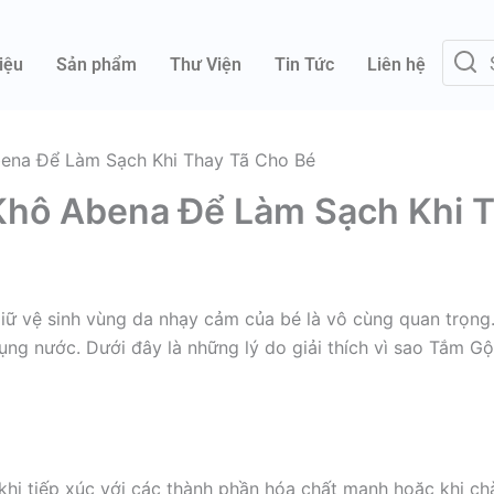
iệu
Sản phẩm
Thư Viện
Tin Tức
Liên hệ
ena Để Làm Sạch Khi Thay Tã Cho Bé
Khô Abena Để Làm Sạch Khi 
c giữ vệ sinh vùng da nhạy cảm của bé là vô cùng quan trọ
g nước. Dưới đây là những lý do giải thích vì sao Tắm Gộ
g khi tiếp xúc với các thành phần hóa chất mạnh hoặc khi