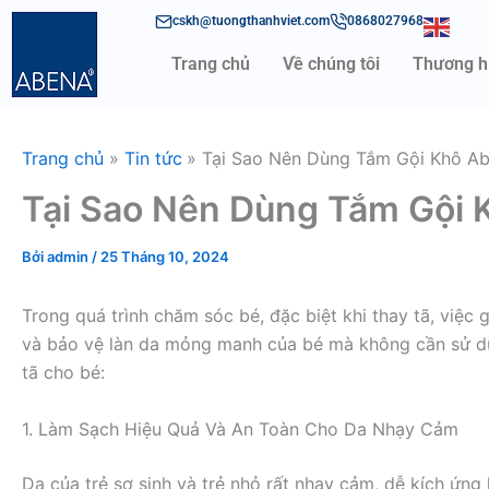
Nhảy
cskh@tuongthanhviet.com
0868027968
tới
Trang chủ
Về chúng tôi
Thương h
nội
dung
Trang chủ
Tin tức
Tại Sao Nên Dùng Tắm Gội Khô Ab
Tại Sao Nên Dùng Tắm Gội 
Bởi
admin
/
25 Tháng 10, 2024
Trong quá trình chăm sóc bé, đặc biệt khi thay tã, việ
và bảo vệ làn da mỏng manh của bé mà không cần sử dụn
tã cho bé:
1. Làm Sạch Hiệu Quả Và An Toàn Cho Da Nhạy Cảm
Da của trẻ sơ sinh và trẻ nhỏ rất nhạy cảm, dễ kích ứn