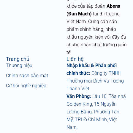
a
khỏe của tập đoàn
Abena
c
e
(Đan Mạch)
tại thị trường
b
Việt Nam. Cung cấp sản
o
phẩm chính hãng, nhập
o
k
khẩu nguyên kiện với đầy đủ
chứng nhận chất lượng quốc
tế.
Trang chủ
Liên hệ
Thương hiệu
Nhập khẩu & Phân phối
chính thức:
Công ty TNHH
Chính sách bảo mật
Thương mại Dịch Vụ Tường
Cơ hội nghề nghiệp
Thành Việt.
Văn Phòng:
Lầu 10, Tòa nhà
Golden King, 15 Nguyễn
Lương Bằng, Phường Tân
Mỹ, TP.Hồ Chí Minh, Việt
Nam.