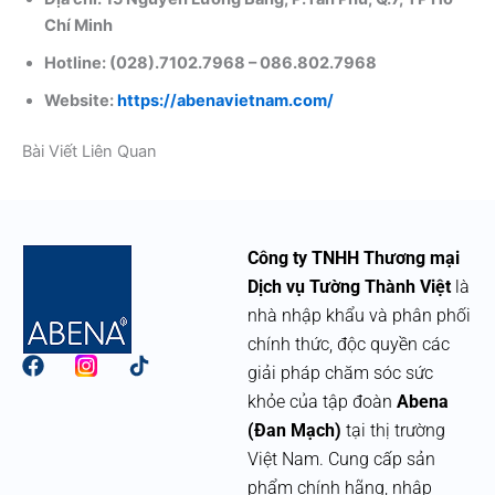
Chí Minh ​
Hotline: (028).7102.7968 – 086.802.7968 ​
Website:
https://abenavietnam.com/
Bài Viết Liên Quan
Công ty TNHH Thương mại
Dịch vụ Tường Thành Việt
là
nhà nhập khẩu và phân phối
chính thức, độc quyền các
F
giải pháp chăm sóc sức
a
khỏe của tập đoàn
Abena
c
e
(Đan Mạch)
tại thị trường
b
Việt Nam. Cung cấp sản
o
phẩm chính hãng, nhập