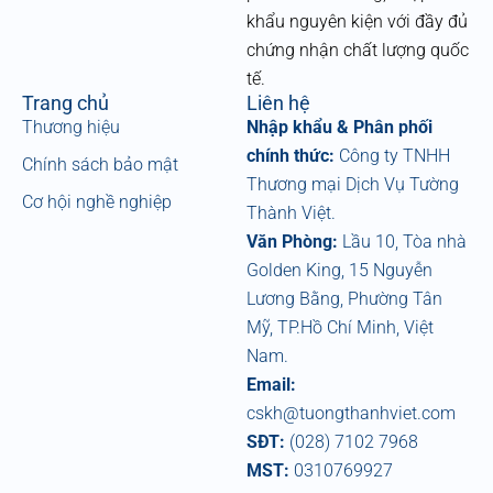
o
k
khẩu nguyên kiện với đầy đủ
chứng nhận chất lượng quốc
tế.
Trang chủ
Liên hệ
Thương hiệu
Nhập khẩu & Phân phối
chính thức:
Công ty TNHH
Chính sách bảo mật
Thương mại Dịch Vụ Tường
Cơ hội nghề nghiệp
Thành Việt.
Văn Phòng:
Lầu 10, Tòa nhà
Golden King, 15 Nguyễn
Lương Bằng, Phường Tân
Mỹ, TP.Hồ Chí Minh, Việt
Nam.
Email:
cskh@tuongthanhviet.com
SĐT:
(028) 7102 7968
MST:
0310769927