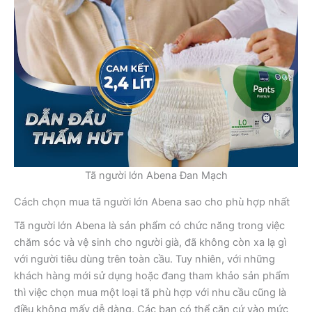
Tã người lớn Abena Đan Mạch
Cách chọn mua tã người lớn Abena sao cho phù hợp nhất
Tã người lớn Abena là sản phẩm có chức năng trong việc
chăm sóc và vệ sinh cho người già, đã không còn xa lạ gì
với người tiêu dùng trên toàn cầu. Tuy nhiên, với những
khách hàng mới sử dụng hoặc đang tham khảo sản phẩm
thì việc chọn mua một loại tã phù hợp với nhu cầu cũng là
điều không mấy dễ dàng. Các bạn có thể căn cứ vào mức