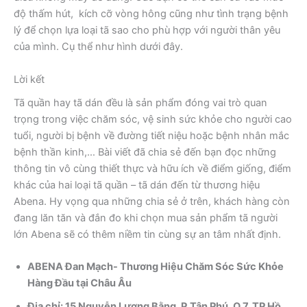
độ thấm hút, kích cỡ vòng hông cũng như tình trạng bệnh
lý để chọn lựa loại tã sao cho phù hợp với người thân yêu
của mình. Cụ thể như hình dưới đây.
Lời kết
Tã quần hay tã dán đều là sản phẩm đóng vai trò quan
trọng trong việc chăm sóc, vệ sinh sức khỏe cho người cao
tuổi, người bị bệnh về đường tiết niệu hoặc bệnh nhân mắc
bệnh thần kinh,… Bài viết đã chia sẻ đến bạn đọc những
thông tin vô cùng thiết thực và hữu ích về điểm giống, điểm
khác của hai loại tã quần – tã dán đến từ thương hiệu
Abena. Hy vọng qua những chia sẻ ở trên, khách hàng còn
đang lăn tăn và đắn đo khi chọn mua sản phẩm tã người
lớn Abena sẽ có thêm niềm tin cùng sự an tâm nhất định.
ABENA Đan Mạch- Thương Hiệu Chăm Sóc Sức Khỏe
Hàng Đầu tại Châu Âu ​
Địa chỉ: 15 Nguyễn Lương Bằng, P.Tân Phú, Q.7, TP Hồ