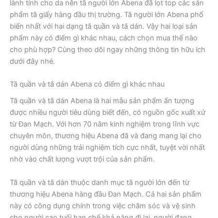
lành tính cho da nên tã người lớn Abena đã lọt top các sản
phẩm tã giấy hàng đầu thị trường. Tã người lớn Abena phổ
biến nhất với hai dạng tã quần và tã dán. Vậy hai loại sản
phẩm này có điểm gì khác nhau, cách chọn mua thế nào
cho phù hợp? Cùng theo dõi ngay những thông tin hữu ích
dưới đây nhé.
Tã quần và tã dán Abena có điểm gì khác nhau
Tã quần và tã dán Abena là hai mẫu sản phẩm ấn tượng
được nhiều người tiêu dùng biết đến, có nguồn gốc xuất xứ
từ Đan Mạch. Với hơn 70 năm kinh nghiệm trong lĩnh vực
chuyên môn, thương hiệu Abena đã và đang mang lại cho
người dùng những trải nghiệm tích cực nhất, tuyệt vời nhất
nhờ vào chất lượng vượt trội của sản phẩm.
Tã quần và tã dán thuộc danh mục tã người lớn đến từ
thương hiệu Abena hàng đầu Đan Mạch. Cả hai sản phẩm
này có công dụng chính trong việc chăm sóc và vệ sinh
cho người cao tuổi hạn chế khả năng đi lại, người đang