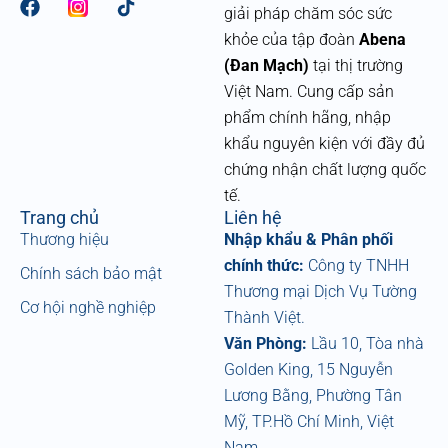
F
giải pháp chăm sóc sức
a
khỏe của tập đoàn
Abena
c
e
(Đan Mạch)
tại thị trường
b
Việt Nam. Cung cấp sản
o
phẩm chính hãng, nhập
o
k
khẩu nguyên kiện với đầy đủ
chứng nhận chất lượng quốc
tế.
Trang chủ
Liên hệ
Thương hiệu
Nhập khẩu & Phân phối
chính thức:
Công ty TNHH
Chính sách bảo mật
Thương mại Dịch Vụ Tường
Cơ hội nghề nghiệp
Thành Việt.
Văn Phòng:
Lầu 10, Tòa nhà
Golden King, 15 Nguyễn
Lương Bằng, Phường Tân
Mỹ, TP.Hồ Chí Minh, Việt
Nam.