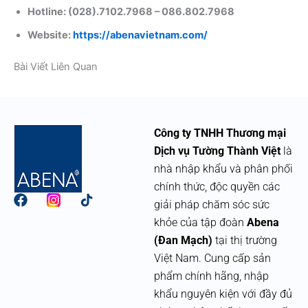
Hotline: (028).7102.7968 – 086.802.7968 ​
Website:
https://abenavietnam.com/
Bài Viết Liên Quan
Công ty TNHH Thương mại
Dịch vụ Tường Thành Việt
là
nhà nhập khẩu và phân phối
chính thức, độc quyền các
F
giải pháp chăm sóc sức
a
khỏe của tập đoàn
Abena
c
e
(Đan Mạch)
tại thị trường
b
Việt Nam. Cung cấp sản
o
phẩm chính hãng, nhập
o
k
khẩu nguyên kiện với đầy đủ