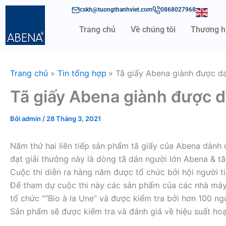
Nhảy
cskh@tuongthanhviet.com
0868027968
tới
Trang chủ
Về chúng tôi
Thương h
nội
dung
Trang chủ
Tin tổng hợp
Tã giấy Abena giành được da
Tã giấy Abena giành được d
Bởi
admin
/
28 Tháng 3, 2021
Năm thứ hai liên tiếp sản phẩm tã giấy của Abena dành 
đạt giải thưởng này là dòng tã dán người lớn Abena & t
Cuộc thi diễn ra hàng năm được tổ chức bởi hội người ti
Để tham dự cuộc thi này các sản phẩm của các nhà máy 
tổ chức ““Bio à la Une” và được kiểm tra bởi hơn 100 ngư
Sản phẩm sẽ được kiểm tra và đánh giá về hiệu suất hoạ