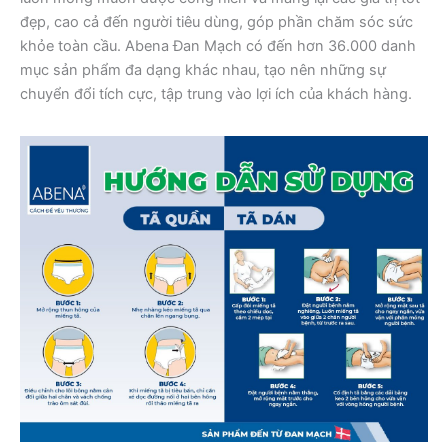
đẹp, cao cả đến người tiêu dùng, góp phần chăm sóc sức
khỏe toàn cầu. Abena Đan Mạch có đến hơn 36.000 danh
mục sản phẩm đa dạng khác nhau, tạo nên những sự
chuyển đổi tích cực, tập trung vào lợi ích của khách hàng.