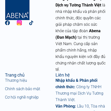
Dịch vụ Tường Thành Việt
là
nhà nhập khẩu và phân phối
chính thức, độc quyền các
F
giải pháp chăm sóc sức
a
khỏe của tập đoàn
Abena
c
e
(Đan Mạch)
tại thị trường
b
Việt Nam. Cung cấp sản
o
phẩm chính hãng, nhập
o
k
khẩu nguyên kiện với đầy đủ
chứng nhận chất lượng quốc
tế.
Trang chủ
Liên hệ
Thương hiệu
Nhập khẩu & Phân phối
chính thức:
Công ty TNHH
Chính sách bảo mật
Thương mại Dịch Vụ Tường
Cơ hội nghề nghiệp
Thành Việt.
Văn Phòng:
Lầu 10, Tòa nhà