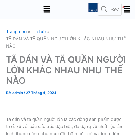
Nhảy
Menu
tới
nội
dung
Trang chủ
Tin tức
TÃ DÁN VÀ TÃ QUẦN NGƯỜI LỚN KHÁC NHAU NHƯ THẾ
NÀO
TÃ DÁN VÀ TÃ QUẦN NGƯỜI
LỚN KHÁC NHAU NHƯ THẾ
NÀO
Bởi
admin
/
27 Tháng 4, 2024
Tã dán và tã quần người lớn là các dòng sản phẩm được
thiết kế với các cấu trúc đặc biệt, đa dạng về chất liệu lẫn
kích thước cũng như mức độ thấm hút, có vai trò to lớn