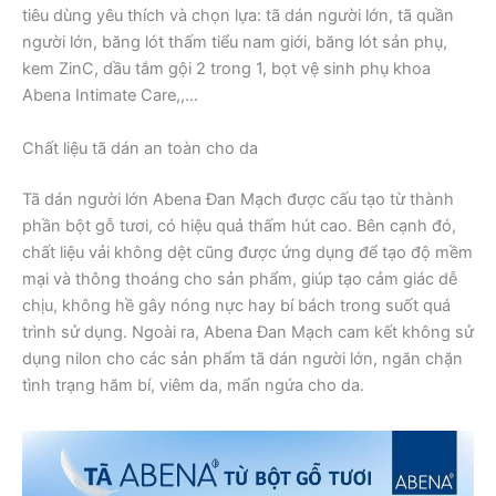
tiêu dùng yêu thích và chọn lựa: tã dán người lớn, tã quần
người lớn, băng lót thấm tiểu nam giới, băng lót sản phụ,
kem ZinC, dầu tắm gội 2 trong 1, bọt vệ sinh phụ khoa
Abena Intimate Care,,…
Chất liệu tã dán an toàn cho da
Tã dán người lớn Abena Đan Mạch được cấu tạo từ thành
phần bột gỗ tươi, có hiệu quả thấm hút cao. Bên cạnh đó,
chất liệu vải không dệt cũng được ứng dụng để tạo độ mềm
mại và thông thoáng cho sản phẩm, giúp tạo cảm giác dễ
chịu, không hề gây nóng nực hay bí bách trong suốt quá
trình sử dụng. Ngoài ra, Abena Đan Mạch cam kết không sử
dụng nilon cho các sản phẩm tã dán người lớn, ngăn chặn
tình trạng hăm bí, viêm da, mẩn ngứa cho da.