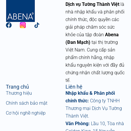
Dịch vụ Tường Thành Việt
là
nhà nhập khẩu và phân phối
chính thức, độc quyền các
F
giải pháp chăm sóc sức
a
khỏe của tập đoàn
Abena
c
e
(Đan Mạch)
tại thị trường
b
Việt Nam. Cung cấp sản
o
phẩm chính hãng, nhập
o
k
khẩu nguyên kiện với đầy đủ
chứng nhận chất lượng quốc
tế.
Trang chủ
Liên hệ
Thương hiệu
Nhập khẩu & Phân phối
chính thức:
Công ty TNHH
Chính sách bảo mật
Thương mại Dịch Vụ Tường
Cơ hội nghề nghiệp
Thành Việt.
Văn Phòng:
Lầu 10, Tòa nhà