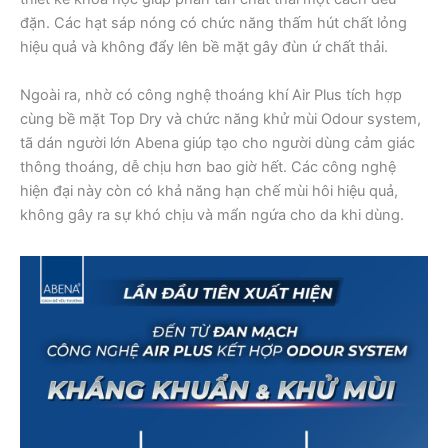
đặn. Các hạt sáp nóng có chức năng thấm hút chất lỏng
hiệu quả và không đẩy lên bề mặt gây đùn ứ chất thải.
Ngoài ra, nhờ có công nghệ thoáng khí Air Plus tích hợp
cùng bề mặt Top Dry và chức năng khử mùi Odour system,
tã dán người lớn Abena giúp tạo cho người dùng cảm giác
thông thoáng, dễ chịu hơn bao giờ hết. Các công nghệ
hiện đại này còn có khả năng hạn chế mùi hôi hiệu quả,
không gây ra sự khó chịu và mẩn ngứa cho da khi dùng.