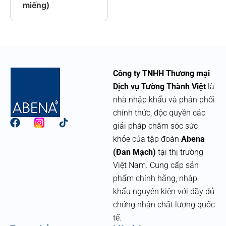
miếng)
Công ty TNHH Thương mại
Dịch vụ Tường Thành Việt
là
nhà nhập khẩu và phân phối
chính thức, độc quyền các
F
giải pháp chăm sóc sức
a
khỏe của tập đoàn
Abena
c
e
(Đan Mạch)
tại thị trường
b
Việt Nam. Cung cấp sản
o
phẩm chính hãng, nhập
o
k
khẩu nguyên kiện với đầy đủ
chứng nhận chất lượng quốc
tế.