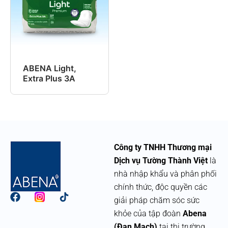
ABENA Light,
Extra Plus 3A
Công ty TNHH Thương mại
Dịch vụ Tường Thành Việt
là
nhà nhập khẩu và phân phối
chính thức, độc quyền các
F
giải pháp chăm sóc sức
a
khỏe của tập đoàn
Abena
c
e
(Đan Mạch)
tại thị trường