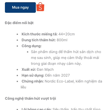
Mua ngay
Đặc điểm nổi bật
Kích thước miếng tã:
44x20cm
Dung tích thấm hút:
800ml
Công dụng:
Sản phẩm dùng để thấm hút sản dịch cho
mẹ sau sinh, giúp mẹ cảm thấy thoải mái
trong giai đoạn nhạy cảm này.
Xuất xứ:
Đan Mạch
Hạn sử dụng:
Đến năm 2027
Chứng nhận:
Nordic Eco-Label, kiểm nghiệm da
liễu
Công nghệ thấm hút vượt trội
Lõi bông cao cấp:
Siêu thấm, hấp thụ chất lỏng