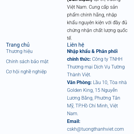
b
Việt Nam. Cung cấp sản
o
phẩm chính hãng, nhập
o
k
khẩu nguyên kiện với đầy đủ
chứng nhận chất lượng quốc
tế.
Trang chủ
Liên hệ
Thương hiệu
Nhập khẩu & Phân phối
chính thức:
Công ty TNHH
Chính sách bảo mật
Thương mại Dịch Vụ Tường
Cơ hội nghề nghiệp
Thành Việt.
Văn Phòng:
Lầu 10, Tòa nhà
Golden King, 15 Nguyễn
Lương Bằng, Phường Tân
Mỹ, TP.Hồ Chí Minh, Việt
Nam.
Email:
cskh@tuongthanhviet.com