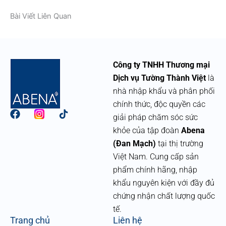
Bài Viết Liên Quan
Công ty TNHH Thương mại
Dịch vụ Tường Thành Việt
là
nhà nhập khẩu và phân phối
chính thức, độc quyền các
F
giải pháp chăm sóc sức
a
khỏe của tập đoàn
Abena
c
e
(Đan Mạch)
tại thị trường
b
Việt Nam. Cung cấp sản
o
phẩm chính hãng, nhập
o
k
khẩu nguyên kiện với đầy đủ
chứng nhận chất lượng quốc
tế.
Trang chủ
Liên hệ