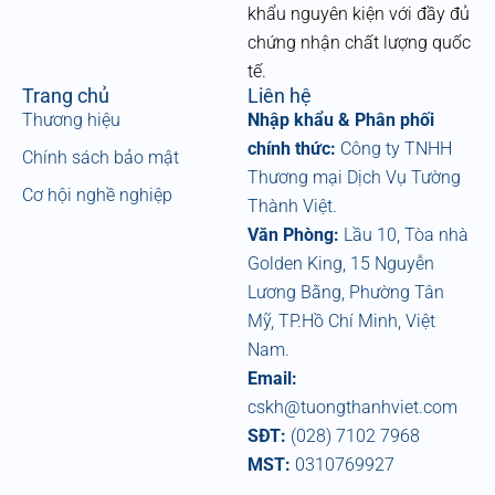
k
khẩu nguyên kiện với đầy đủ
chứng nhận chất lượng quốc
tế.
Trang chủ
Liên hệ
Thương hiệu
Nhập khẩu & Phân phối
chính thức:
Công ty TNHH
Chính sách bảo mật
Thương mại Dịch Vụ Tường
Cơ hội nghề nghiệp
Thành Việt.
Văn Phòng:
Lầu 10, Tòa nhà
Golden King, 15 Nguyễn
Lương Bằng, Phường Tân
Mỹ, TP.Hồ Chí Minh, Việt
Nam.
Email:
cskh@tuongthanhviet.com
SĐT:
(028) 7102 7968
MST:
0310769927