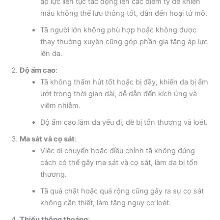
áp lực liên tục tác động lên các điểm tỳ đè khiến
máu không thể lưu thông tốt, dẫn đến hoại tử mô.
Tã người lớn không phù hợp hoặc không được
thay thường xuyên cũng góp phần gia tăng áp lực
lên da.
Độ ẩm cao
:
Tã không thấm hút tốt hoặc bị đầy, khiến da bị ẩm
ướt trong thời gian dài, dễ dẫn đến kích ứng và
viêm nhiễm.
Độ ẩm cao làm da yếu đi, dễ bị tổn thương và loét.
Ma sát và cọ sát
:
Việc di chuyển hoặc điều chỉnh tã không đúng
cách có thể gây ma sát và cọ sát, làm da bị tổn
thương.
Tã quá chật hoặc quá rộng cũng gây ra sự cọ sát
không cần thiết, làm tăng nguy cơ loét.
Thiếu thông thoáng
: