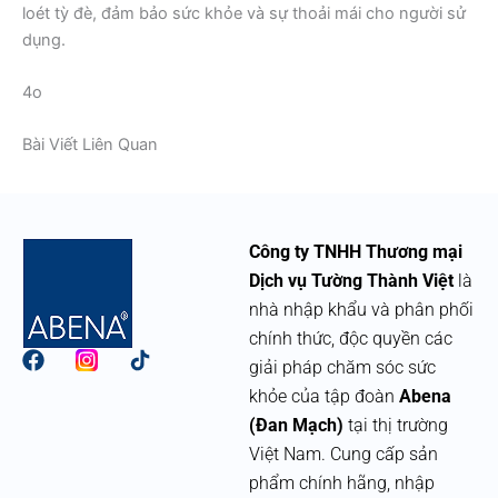
loét tỳ đè, đảm bảo sức khỏe và sự thoải mái cho người sử
dụng.
4o
Bài Viết Liên Quan
Công ty TNHH Thương mại
Dịch vụ Tường Thành Việt
là
nhà nhập khẩu và phân phối
chính thức, độc quyền các
F
giải pháp chăm sóc sức
a
khỏe của tập đoàn
Abena
c
e
(Đan Mạch)
tại thị trường
b
Việt Nam. Cung cấp sản
o
phẩm chính hãng, nhập
o