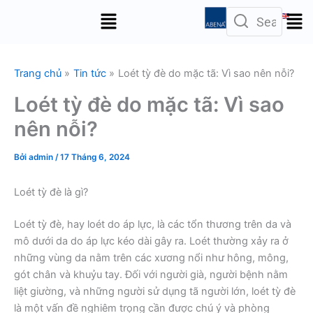
Nhảy
Menu
tới
nội
dung
Trang chủ
Tin tức
Loét tỳ đè do mặc tã: Vì sao nên nỗi?
Loét tỳ đè do mặc tã: Vì sao
nên nỗi?
Bởi
admin
/
17 Tháng 6, 2024
Loét tỳ đè là gì?
Loét tỳ đè, hay loét do áp lực, là các tổn thương trên da và
mô dưới da do áp lực kéo dài gây ra. Loét thường xảy ra ở
những vùng da nằm trên các xương nổi như hông, mông,
gót chân và khuỷu tay. Đối với người già, người bệnh nằm
liệt giường, và những người sử dụng tã người lớn, loét tỳ đè
là một vấn đề nghiêm trọng cần được chú ý và phòng