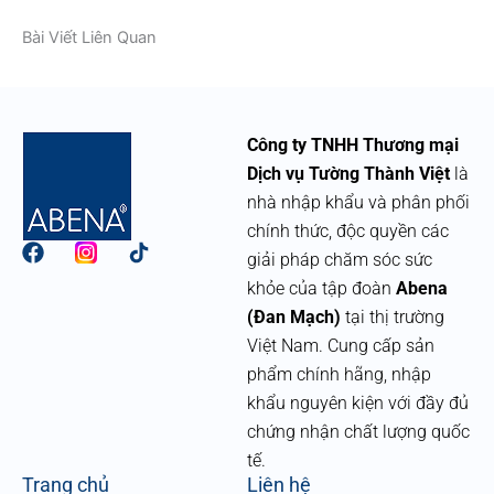
Bài Viết Liên Quan
Công ty TNHH Thương mại
Dịch vụ Tường Thành Việt
là
nhà nhập khẩu và phân phối
chính thức, độc quyền các
F
giải pháp chăm sóc sức
a
khỏe của tập đoàn
Abena
c
e
(Đan Mạch)
tại thị trường
b
Việt Nam. Cung cấp sản
o
phẩm chính hãng, nhập
o
k
khẩu nguyên kiện với đầy đủ
chứng nhận chất lượng quốc
tế.
Trang chủ
Liên hệ