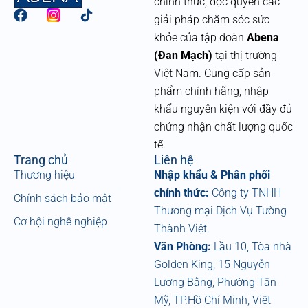
chính thức, độc quyền các
F
giải pháp chăm sóc sức
a
khỏe của tập đoàn
Abena
c
e
(Đan Mạch)
tại thị trường
b
Việt Nam. Cung cấp sản
o
phẩm chính hãng, nhập
o
k
khẩu nguyên kiện với đầy đủ
chứng nhận chất lượng quốc
tế.
Trang chủ
Liên hệ
Thương hiệu
Nhập khẩu & Phân phối
chính thức:
Công ty TNHH
Chính sách bảo mật
Thương mại Dịch Vụ Tường
Cơ hội nghề nghiệp
Thành Việt.
Văn Phòng:
Lầu 10, Tòa nhà
Golden King, 15 Nguyễn
Lương Bằng, Phường Tân
Mỹ, TP.Hồ Chí Minh, Việt