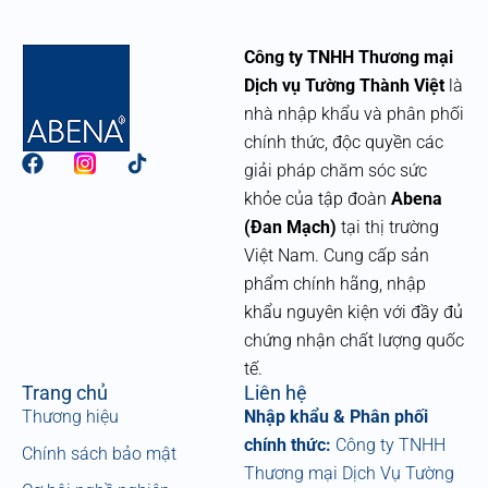
Công ty TNHH Thương mại
Dịch vụ Tường Thành Việt
là
nhà nhập khẩu và phân phối
chính thức, độc quyền các
F
giải pháp chăm sóc sức
a
khỏe của tập đoàn
Abena
c
e
(Đan Mạch)
tại thị trường
b
Việt Nam. Cung cấp sản
o
phẩm chính hãng, nhập
o
k
khẩu nguyên kiện với đầy đủ
chứng nhận chất lượng quốc
tế.
Trang chủ
Liên hệ
Thương hiệu
Nhập khẩu & Phân phối
chính thức:
Công ty TNHH
Chính sách bảo mật
Thương mại Dịch Vụ Tường