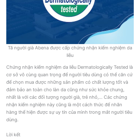
Tã người già Abena được cấp chứng nhận kiểm nghiệm da
liễu
Chứng nhận kiểm nghiệm da liễu Dermatologically Tested là
cơ sở vô cùng quan trọng để người tiêu dùng có thể căn cứ
để chọn mua được những sản phẩm có chất lượng tốt và
đảm bảo an toàn cho làn da cũng như sức khỏe chung,
nhất là với các đối tượng người già, trẻ nhỏ,… Các chứng
nhận kiểm nghiệm này cũng là một cách thức để nhãn
hàng thể hiện được sự uy tín của mình trong mắt người tiêu
dùng.
Lời kết