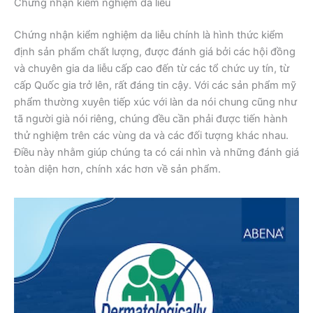
Chứng nhận kiểm nghiệm da liễu
Chứng nhận kiểm nghiệm da liễu chính là hình thức kiểm
định sản phẩm chất lượng, được đánh giá bởi các hội đồng
và chuyên gia da liễu cấp cao đến từ các tổ chức uy tín, từ
cấp Quốc gia trở lên, rất đáng tin cậy. Với các sản phẩm mỹ
phẩm thường xuyên tiếp xúc với làn da nói chung cũng như
tã người già nói riêng, chúng đều cần phải được tiến hành
thử nghiệm trên các vùng da và các đối tượng khác nhau.
Điều này nhằm giúp chúng ta có cái nhìn và những đánh giá
toàn diện hơn, chính xác hơn về sản phẩm.