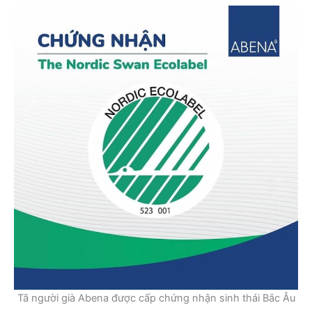
Tã người già Abena được cấp chứng nhận sinh thái Bắc Âu